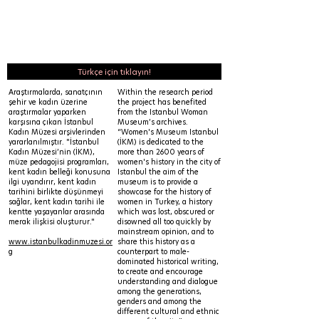
Türkçe için tıklayın!
Araştırmalarda, sanatçının
Within the research period
şehir ve kadın üzerine
the project has benefited
araştırmalar yaparken
from the Istanbul Woman
karşısına çıkan İstanbul
Museum’s archives.
Kadın Müzesi arşivlerinden
“Women's Museum Istanbul
yararlanılmıştır. "İstanbul
(İKM) is dedicated to the
Kadın Müzesi’nin (İKM),
more than 2600 years of
müze pedagojisi programları,
women's history in the city of
kent kadın belleği konusuna
Istanbul the aim of the
ilgi uyandırır, kent kadın
museum is to provide a
tarihini birlikte düşünmeyi
showcase for the history of
sağlar, kent kadın tarihi ile
women in Turkey, a history
kentte yaşayanlar arasında
which was lost, obscured or
merak ilişkisi oluşturur."
disowned all too quickly by
mainstream opinion, and to
www.istanbulkadinmuzesi.or
share this history as a
g
counterpart to male-
dominated historical writing,
to create and encourage
understanding and dialogue
among the generations,
genders and among the
different cultural and ethnic