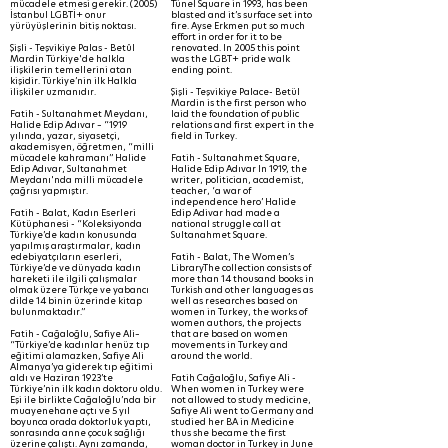
mücadele etmesi gerekir. (2005)
Tünel Square in 1993, has been
İstanbul LGBTİ+ onur
blasted and it’s surface set into
yürüyüşlerinin bitiş noktası.
fire. Ayse Erkmen put so much
effort in order for it to be
Şişli - Teşvikiye Palas - Betûl
renovated. In 2005 this point
Mardin Türkiye'de halkla
was the LGBT+ pride walk
ilişkilerin temellerini atan
ending point.
kişidir. Türkiye’nin ilk Halkla
ilişkiler uzmanıdır.
Şişli - Teşvikiye Palace- Betül
Mardin is the first person who
Fatih - Sultanahmet Meydanı,
laid the foundation of public
Halide Edip Adıvar – “1919
relations and first expert in the
yılında, yazar, siyasetçi,
field in Turkey.
akademisyen, öğretmen, “milli
mücadele kahramanı” Halide
Fatih - Sultanahmet Square,
Edip Adıvar, Sultanahmet
Halide Edip Adıvar In 1919, the
Meydanı'nda milli mücadele
writer, politician, academist,
çağrısı yapmıştır.
teacher, ‘a war of
independence hero’ Halide
Fatih - Balat, Kadın Eserleri
Edip Adivar had made a
Kütüphanesi - “Koleksiyonda
national struggle call at
Türkiye’de kadın konusunda
Sultanahmet Square.
yapılmış araştırmalar, kadın
edebiyatçıların eserleri,
Fatih - Balat, The Women’s
Türkiye’de ve dünyada kadın
LibraryThe collection consists of
hareketi ile ilgili çalışmalar
more than 14 thousand books in
olmak üzere Türkçe ve yabancı
Turkish and other languages as
dilde 14 binin üzerinde kitap
well as researches based on
bulunmaktadır.”
women in Turkey, the works of
women authors, the projects
Fatih - Cağaloğlu, Safiye Ali–
that are based on women
“Türkiye’de kadınlar henüz tıp
movements in Turkey and
eğitimi alamazken, Safiye Ali
around the world.
Almanya’ya giderek tıp eğitimi
aldı ve Haziran 1923’te
Fatih Cağaloğlu, Safiye Ali -
Türkiye’nin ilk kadın doktoru oldu.
When women in Turkey were
Eşi ile birlikte Cağaloğlu’nda bir
not allowed to study medicine,
muayenehane açtı ve 5 yıl
Safiye Ali went to Germany and
boyunca orada doktorluk yaptı,
studied her BA in Medicine
sonrasında anne çocuk sağlığı
thus she became the first
üzerine çalıştı. Aynı zamanda,
woman doctor in Turkey in June