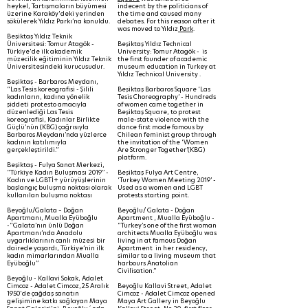
heykel, Tartışmaların büyümesi
indecent by the politicians of
üzerine Karaköy'deki yerinden
the time and caused many
sökülerek Yıldız Parkı’na konuldu.
debates. For this reason after it
was moved to Yıldız
Park
.
Beşiktaş Yıldız Teknik
Üniversitesi: Tomur Atagök -
Beşiktaş Yıldız Technical
Türkiye'de ilk akademik
University: Tomur Atagök - is
müzecilik eğitiminin Yıldız Teknik
the first founder of academic
Üniversitesindeki kurucusudur.
museum education in Turkey at
Yıldız Technical University .
Beşiktaş - Barbaros Meydanı,
“Las Tesis koreografisi - Şilili
Beşiktaş Barbaros Square ‘Las
kadınların, kadına yönelik
Tesis Choreography’ - Hundreds
şiddeti protesto amacıyla
of women came together in
düzenlediği Las Tesis
Beşiktaş Square, to protest
koreografisi, Kadınlar Birlikte
male-state violence with the
Güçlü’nün (KBG) çağrısıyla
dance first made famous by
Barbaros Meydanı’nda yüzlerce
Chilean feminist group through
kadının katılımıyla
the invitation of the ‘Women
gerçekleştirildi.”
Are Stronger Together’(KBG)
platform.
Beşiktaş - Fulya Sanat Merkezi,
“Türkiye Kadın Buluşması 2019” -
Beşiktaş Fulya Art Centre,
Kadın ve LGBTİ+ yürüyüşlerinin
‘Turkey Women Meeting 2019’ -
başlangıç buluşma noktası olarak
Used as a women and LGBT
kullanılan buluşma noktası
protests starting point.
Beyoğlu/Galata – Doğan
Beyoğlu/ Galata - Doğan
Apartmanı, Mualla Eyüboğlu
Apartment , Mualla Eyüboğlu -
-“Galata’nın ünlü Doğan
“Turkey’s one of the first woman
Apartmanı’nda Anadolu
architects Mualla Eyüboğlu was
uygarlıklarının canlı müzesi bir
living in at famous Doğan
dairede yaşardı, Türkiye’nin ilk
Apartment in her residency,
kadın mimarlarından Mualla
similar to a living museum that
Eyüboğlu”
harbours Anatolian
Civilisation.”
Beyoğlu - Kallavi Sokak, Adalet
Cimcoz - Adalet Cimcoz,25 Aralık
Beyoğlu Kallavi Street, Adalet
1950'de çağdaş sanatın
Cimcoz - Adalet Cimcoz opened
gelişimine katkı sağlayan Maya
Maya Art Gallery in Beyoğlu