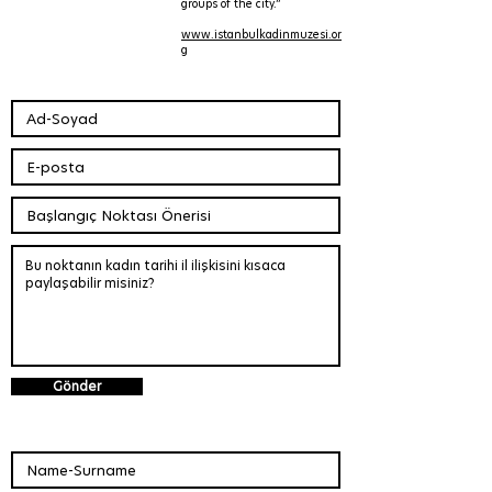
groups of the city.”
www.istanbulkadinmuzesi.or
g
Gönder