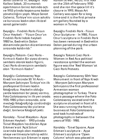
Sanat Galerisi'ni, Beyoğlu´nda
Kallavi Street, No:20, first floor
Kallavi Sokak, 20 numaralı
on the 25th of February 1950
apartmanın birinci katında açtı
and she ran the space till it’s
ve 1955 yılında kapanışına kadar
closure in 1995. Maya Art
yöneticiliğini yaptı. Maya Sanat
Gallery was open for a long
Galerisi, Türkiye'nin uzun soluklu
time and it is the first private
ve kurucusu kadın olan ilk özel
art gallery founded by a
sanat galerisidir
woman in Turkey.
Beyoğlu - Fındıklı Parkı Füsun
Beyoğlu Fındıklı Park - Füsun
Onur Heykeli - “Füsun Onur’un
Onur Sculpture - In 1985, Füsun
Fındıklı Parkı’ndaki heykeli
Onur’s sculpture in Fındıklı Park
1985’te, Bedrettin Dalan
has been removed in Bedrettin
döneminde parkın düzenlenmesi
Dalan period during the urban
sırasında kaldırıldı.”
planning of the park.
Beyoğlu/Taksim- Gezi Parkı -
Beyoglu Taksim Gezi Park -
Kırmızılı Kadın Bir siyasi direniş
Women in Red As a political
sembolü olarak kadın figürü;
resistance symbol the women
Gezi Parkı direnişinin sembolü
figure was the ‘Red Woman’ at
olan “Kırmızılı Kadın”.
Gezi Park Protests.
Beyoğlu-Galatasaray Yapı
Beyoglu-Galatasaray 50th Year
Kredi’nin önünde 50. Yıl Anıtı -
Monument in front of Yapı Kredi
Maryam Şahinyan Türkiye'nin ilk
- Maryam Şahinyan Maryam
profesyonel Ermeni kadın
Şahinyanis the first professional
fotoğrafçısı. Heykelin olduğu
Armenian woman
yerde kocaman bir pasaj varmış;
photographer in Turkey. There
Foto Galatasaray’ın ilk yeri orada.
was a passage where the Foto
1935-1985
yılları arasında, aile
Galatasaray existed and the
mesleği fotoğrafçılığı sürdürdüğü
sculpture situated in front of it.
Foto Galatasaray’da yüzlerce
She was running the family
değil, binlerce fotoğraf çekti.
business at Foto Galatasaray
and took hundreds of
Karaköy - Tünel Meydanı- Ayşe
photographs in between the
Erkmen Heykeli - 1993 yılında
years of
1935 - 1985
.
Tünel Meydanı’na dikilen Ayşe
Erkmen’e ait ‘Açık Sütun’
Karaköy - Tünel Square, Ayşe
üzerinde kaplı olan maddenin
Erkmen’s sculpture - Ayşe
ateşe verilmesiyle tahrip edilir.
Erkmen’s sculpture ‘Open
Yenilenmesi için Erkmen’in epey
Column’ which was placed in