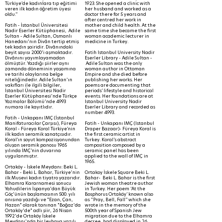
Türkiye’de kadınlara tıp eğitimi
1923. She opened a clinic with
veren ilk kadın öğretim üyesi
her husband and worked as a
oldu.”
doctor there for 5 years and
after centred her work in
Fatih - İstanbul Üniversitesi
mother and child health. At the
Nadir Eserler Kütüphanesi, Adile
same time she became the first
Sultan - Adile Sultan, Osmanlı
woman academic lecturer in
Hanedanı'nın Divân tertip etmiş
medicine in Turkey.
tek kadın şairidir. Divânındaki
beyit sayısı 2000'i aşmaktadır.
Fatih Istanbul University Nadir
Divânını yayımlayamadan
Eserler Library - Adile Sultan -
ölmüştür. Yazdığı şiirler aynı
Adile Sultan was the only
zamanda döneminin yaşamına
woman author in Ottoman
ve tarihi olaylarına belge
Empire and she died before
niteliğindedir. Adile Sultan'ın
publishing her works. Her
vakıfları ile ilgili bilgiler,
poems are documenting that
İstanbul Üniversitesi Nadir
periods’ lifestyle and historical
Eserler Kütüphanesi'nde Türkçe
events. Her foundations are at
Yazmalar Bölümü'nde 4993
Istanbul University Nadir
numara ile kayıtlıdır.
Eserler Library and recorded as
number 4993.
Fatih - Unkapanı IMÇ (İstanbul
Manifaturacılar Çarşısı), Füreya
Fatih - Unkapanı IMÇ (Istanbul
Koral - Füreya Koral Türkiye’nin
Draper Bazaar)- Füreya Koral is
ilk kadın seramik sanatçısıdır.
the first ceramic artist in
Koral’ın soyut kompozisyonundan
Turkey. Koral’s abstract
oluşan seramik panosu 1965
composition composed by a
yılında İMÇ’nin duvarına
seramic panel has been
uygulanmıştır.
applied to the wall of IMÇ in
1965.
Ortaköy - İskele Meydanı: Beki L.
Bahar - Beki L. Bahar, Türkiye'nin
Ortakoy İskele Square Beki L.
ilk Musevi kadın tiyatro yazarıdır.
Bahar- Beki L. Bahar is the first
Elhamra Kararnamesi sonucu
Jewish woman theatre author
Yahudilerin İspanya'dan Büyük
in Turkey. Her poem ‘At the
Göç'ünün başlamasının 500. yılı
Bosphorus Ortaköy’ known also
anısına yazdığı ve "Ezan, Çan,
as “Pray, Bell, Fall” which she
Hazan" olarak tanınan "Boğaz'da
wrote in the memory of the
Ortaköy'de" adlı şiir, 26 Nisan
500th year of Spanish Jew
1992'de Ortaköy İskele
migration due to the Elhamra
Meydanı'nda bir levhaya yazılı
decree, had displayed in 26