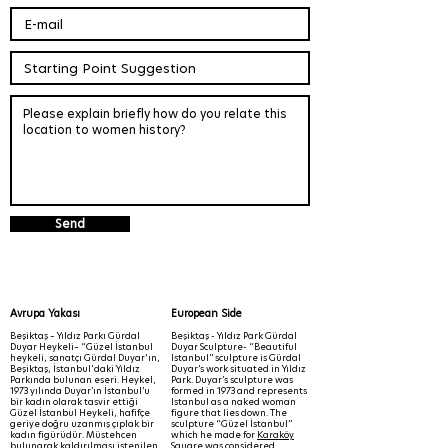
Send
Avrupa Yakası
European Side
Beşiktaş – Yıldız Parkı Gürdal
Beşiktaş - Yıldız Park Gürdal
Duyar Heykeli– “Güzel İstanbul
Duyar Sculpture- “Beautiful
heykeli, sanatçı Gürdal Duyar'ın,
Istanbul’’ sculpture is Gürdal
Beşiktaş, İstanbul'daki Yıldız
Duyar’s work situated in Yıldız
Parkında bulunan eseri. Heykel,
Park. Duyar’s sculpture was
1973 yılında Duyar’ın İstanbul’u
formed in 1973 and represents
bir kadın olarak tasvir ettiği
Istanbul as a naked woman
Güzel İstanbul Heykeli, hafifçe
figure that lies down. The
geriye doğru uzanmış çıplak bir
sculpture “Güzel İstanbul”
kadın figürüdür. Müstehcen
which he made for
Karaköy
bulunarak kaldırılması istenilen
Square
was considered