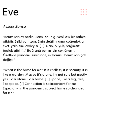
Eve
Aslınur Sarıca
"Benim için ev nedir? Sonsuzdur, güvenliktir, bir bahçe
gibidir. Belki yalnızdır. Emin değilim ama çoğunlukla,
evet: yalnızım, evdeyim. [...] Alan, büyük, bağımsız,
boşluk gibi. [...] Bağlantı benim için çok önemli.
Özellikle pandemi sürecinde, ev konusu benim için çok
değişti.”
“What is the home for me? It is endless, it is security, it is
like a garden. Maybe it’s alone. I’m not sure but mostly,
yes: I am alone, I am home. [...] Space, like a big, free,
like space. [..] Connection is so important for me.
Especially, in the pandemic subject home so changed
for me.”